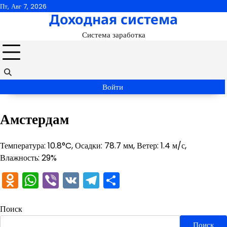
Перейти
Пт, Авг 7, 2026
Доходная система
к
содержимому
Система заработка
Войти
Амстердам
Температура: 10.8°C, Осадки: 78.7 мм, Ветер: 1.4 м/с,
Влажность: 29%
Odnoklassniki
WhatsApp
Viber
VK
Telegram
Отправить
Поиск
Поиск