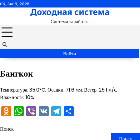
Перейти
Сб, Авг 8, 2026
Доходная система
к
содержимому
Система заработка
Войти
Бангкок
Температура: 35.0°C, Осадки: 71.6 мм, Ветер: 25.1 м/с,
Влажность: 10%
Odnoklassniki
WhatsApp
Viber
VK
Telegram
Отправить
Поиск
Поиск