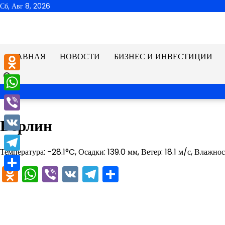
Перейти
Сб, Авг 8, 2026
к
содержимому
ГЛАВНАЯ
НОВОСТИ
БИЗНЕС И ИНВЕСТИЦИИ
Odnoklassniki
WhatsApp
Viber
Берлин
VK
Температура: -28.1°C, Осадки: 139.0 мм, Ветер: 18.1 м/с, Влажно
Telegram
Odnoklassniki
WhatsApp
Viber
VK
Telegram
Отправить
Отправить