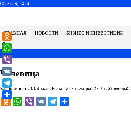
Перейти
Сб, Авг 8, 2026
к
содержимому
ГЛАВНАЯ
НОВОСТИ
БИЗНЕС И ИНВЕСТИЦИИ
Odnoklassniki
WhatsApp
Viber
Чечевица
VK
Калорийность: 558 ккал, Белки: 21.7 г, Жиры: 27.7 г, Углеводы: 2
Telegram
Odnoklassniki
WhatsApp
Viber
VK
Telegram
Отправить
Отправить