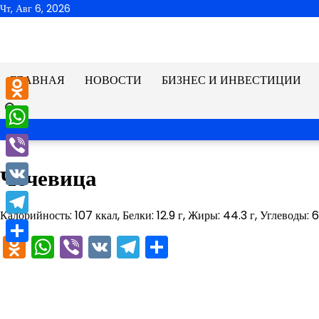
Перейти
Чт, Авг 6, 2026
к
содержимому
ГЛАВНАЯ
НОВОСТИ
БИЗНЕС И ИНВЕСТИЦИИ
Odnoklassniki
WhatsApp
Viber
Чечевица
VK
Калорийность: 107 ккал, Белки: 12.9 г, Жиры: 44.3 г, Углеводы: 61
Telegram
Odnoklassniki
WhatsApp
Viber
VK
Telegram
Отправить
Отправить