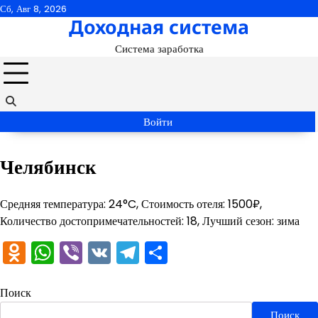
Перейти
Сб, Авг 8, 2026
Доходная система
к
содержимому
Система заработка
Войти
Челябинск
Средняя температура: 24°C, Стоимость отеля: 1500₽,
Количество достопримечательностей: 18, Лучший сезон: зима
Odnoklassniki
WhatsApp
Viber
VK
Telegram
Отправить
Поиск
Поиск