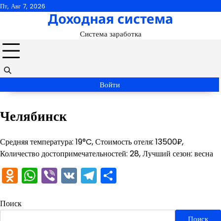
Перейти
Пт, Авг 7, 2026
Доходная система
к
содержимому
Система заработка
Войти
Челябинск
Средняя температура: 19°C, Стоимость отеля: 13500₽,
Количество достопримечательностей: 28, Лучший сезон: весна
Odnoklassniki
WhatsApp
Viber
VK
Telegram
Отправить
Поиск
Поиск