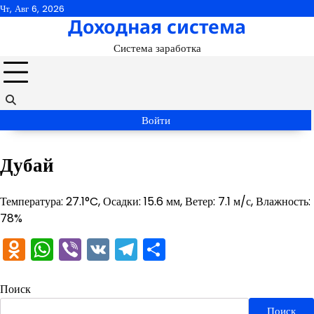
Перейти
Чт, Авг 6, 2026
Доходная система
к
содержимому
Система заработка
Войти
Дубай
Температура: 27.1°C, Осадки: 15.6 мм, Ветер: 7.1 м/с, Влажность:
78%
Odnoklassniki
WhatsApp
Viber
VK
Telegram
Отправить
Поиск
Поиск