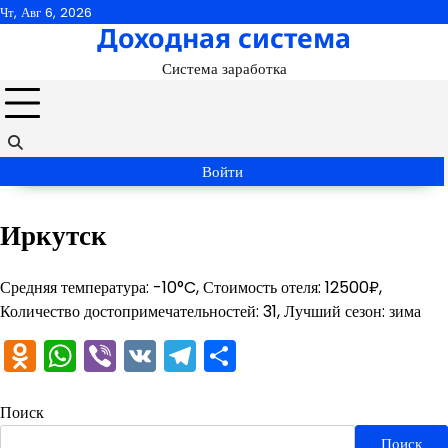
Перейти
Чт, Авг 6, 2026
Доходная система
к
содержимому
Система заработка
Войти
Иркутск
Средняя температура: -10°C, Стоимость отеля: 12500₽,
Количество достопримечательностей: 31, Лучший сезон: зима
Odnoklassniki
WhatsApp
Viber
VK
Telegram
Отправить
Поиск
Поиск