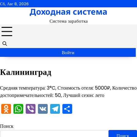
Перейти
Сб, Авг 8, 2026
Доходная система
к
содержимому
Система заработка
Войти
Калининград
Средняя температура: 3°C, Стоимость отеля: 5000₽, Количество
достопримечательностей: 50, Лучший сезон: лето
Odnoklassniki
WhatsApp
Viber
VK
Telegram
Отправить
Поиск
Поиск