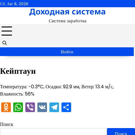
Перейти
Сб, Авг 8, 2026
Доходная система
к
содержимому
Система заработка
Войти
Кейптаун
Температура: -0.3°C, Осадки: 92.9 мм, Ветер: 13.4 м/с,
Влажность: 56%
Odnoklassniki
WhatsApp
Viber
VK
Telegram
Отправить
Поиск
Поиск