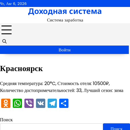
Перейти
Чт, Авг 6, 2026
Доходная система
к
содержимому
Система заработка
Войти
Красноярск
Средняя температура: 20°C, Стоимость отеля: 10500₽,
Количество достопримечательностей: 33, Лучший сезон: зима
Odnoklassniki
WhatsApp
Viber
VK
Telegram
Отправить
Поиск
Поиск