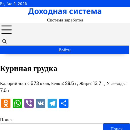
Перейти
Вс, Авг 9, 2026
Доходная система
к
содержимому
Система заработка
Войти
Куриная грудка
Калорийность: 573 ккал, Белки: 29.5 г, Жиры: 13.7 г, Углеводы:
7.6 г
Odnoklassniki
WhatsApp
Viber
VK
Telegram
Отправить
Поиск
Поиск