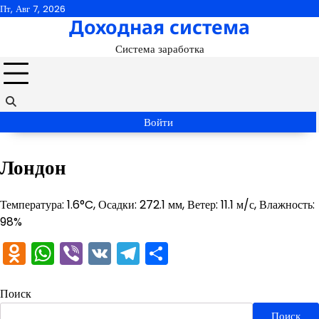
Перейти
Пт, Авг 7, 2026
Доходная система
к
содержимому
Система заработка
Войти
Лондон
Температура: 1.6°C, Осадки: 272.1 мм, Ветер: 11.1 м/с, Влажность:
98%
Odnoklassniki
WhatsApp
Viber
VK
Telegram
Отправить
Поиск
Поиск