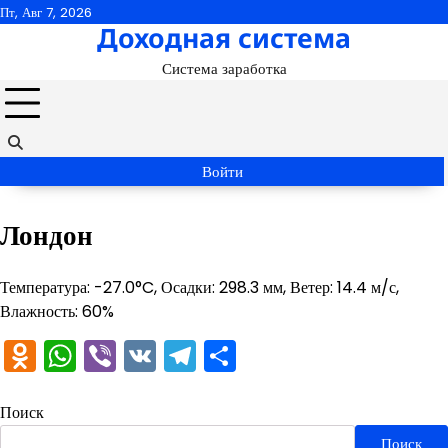
Перейти
Пт, Авг 7, 2026
Доходная система
к
содержимому
Система заработка
Войти
Лондон
Температура: -27.0°C, Осадки: 298.3 мм, Ветер: 14.4 м/с,
Влажность: 60%
Odnoklassniki
WhatsApp
Viber
VK
Telegram
Отправить
Поиск
Поиск