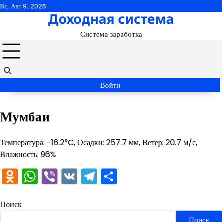
Перейти
Вс, Авг 9, 2026
Доходная система
к
содержимому
Система заработка
Войти
Мумбаи
Температура: -16.2°C, Осадки: 257.7 мм, Ветер: 20.7 м/с,
Влажность: 96%
Odnoklassniki
WhatsApp
Viber
VK
Telegram
Отправить
Поиск
Поиск