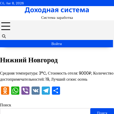
Перейти
Сб, Авг 8, 2026
Доходная система
к
содержимому
Система заработка
Войти
Нижний Новгород
Средняя температура: 3°C, Стоимость отеля: 9000₽, Количество
достопримечательностей: 19, Лучший сезон: осень
Odnoklassniki
WhatsApp
Viber
VK
Telegram
Отправить
Поиск
Поиск