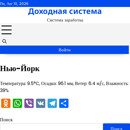
Перейти
Пн, Авг 10, 2026
Доходная система
к
содержимому
Система заработка
Войти
Нью-Йорк
Температура: 9.5°C, Осадки: 96.1 мм, Ветер: 6.4 м/с, Влажность:
39%
Odnoklassniki
WhatsApp
Viber
VK
Telegram
Отправить
Поиск
Поиск