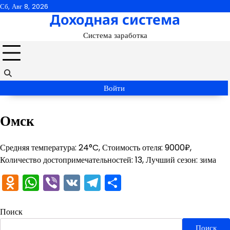
Перейти
Сб, Авг 8, 2026
Доходная система
к
содержимому
Система заработка
Войти
Омск
Средняя температура: 24°C, Стоимость отеля: 9000₽,
Количество достопримечательностей: 13, Лучший сезон: зима
Odnoklassniki
WhatsApp
Viber
VK
Telegram
Отправить
Поиск
Поиск