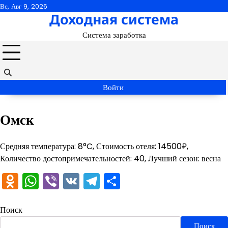
Перейти
Вс, Авг 9, 2026
Доходная система
к
содержимому
Система заработка
Войти
Омск
Средняя температура: 8°C, Стоимость отеля: 14500₽,
Количество достопримечательностей: 40, Лучший сезон: весна
Odnoklassniki
WhatsApp
Viber
VK
Telegram
Отправить
Поиск
Поиск