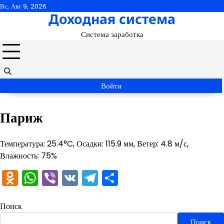
Перейти
Вс, Авг 9, 2026
Доходная система
к
содержимому
Система заработка
Войти
Париж
Температура: 25.4°C, Осадки: 115.9 мм, Ветер: 4.8 м/с,
Влажность: 75%
Odnoklassniki
WhatsApp
Viber
VK
Telegram
Отправить
Поиск
Поиск