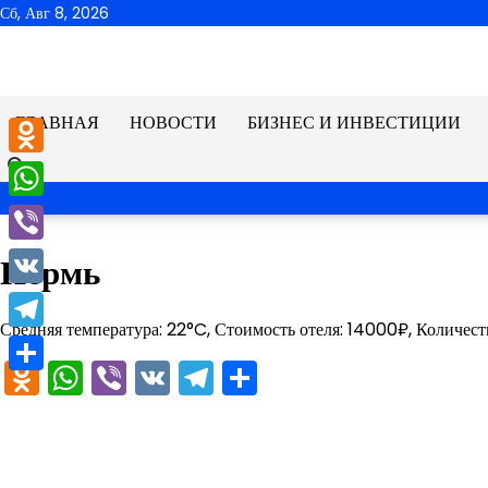
Перейти
Сб, Авг 8, 2026
к
содержимому
ГЛАВНАЯ
НОВОСТИ
БИЗНЕС И ИНВЕСТИЦИИ
Odnoklassniki
WhatsApp
Viber
Пермь
VK
Средняя температура: 22°C, Стоимость отеля: 14000₽, Количест
Telegram
Odnoklassniki
WhatsApp
Viber
VK
Telegram
Отправить
Отправить