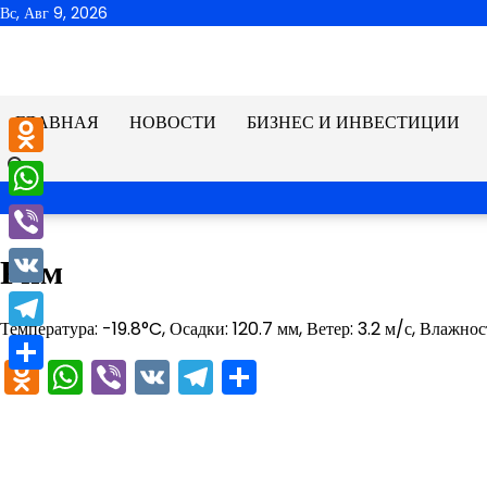
Перейти
Вс, Авг 9, 2026
к
содержимому
ГЛАВНАЯ
НОВОСТИ
БИЗНЕС И ИНВЕСТИЦИИ
Odnoklassniki
WhatsApp
Viber
Рим
VK
Температура: -19.8°C, Осадки: 120.7 мм, Ветер: 3.2 м/с, Влажнос
Telegram
Odnoklassniki
WhatsApp
Viber
VK
Telegram
Отправить
Отправить