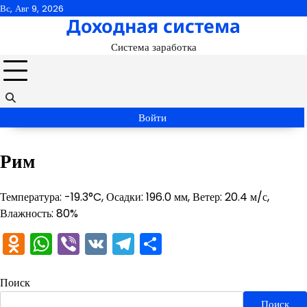
Перейти
Вс, Авг 9, 2026
Доходная система
к
содержимому
Система заработка
Войти
Рим
Температура: -19.3°C, Осадки: 196.0 мм, Ветер: 20.4 м/с,
Влажность: 80%
Odnoklassniki
WhatsApp
Viber
VK
Telegram
Отправить
Поиск
Поиск