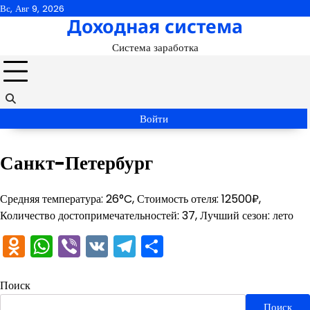
Перейти
Вс, Авг 9, 2026
Доходная система
к
содержимому
Система заработка
Войти
Санкт-Петербург
Средняя температура: 26°C, Стоимость отеля: 12500₽,
Количество достопримечательностей: 37, Лучший сезон: лето
Odnoklassniki
WhatsApp
Viber
VK
Telegram
Отправить
Поиск
Поиск