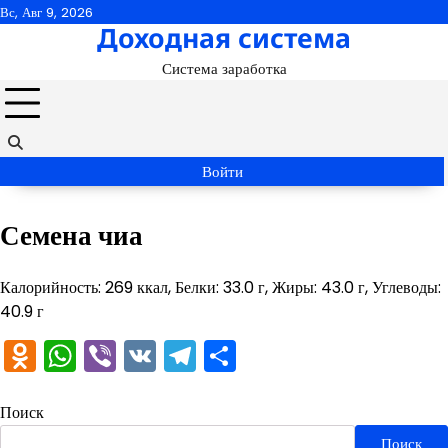
Перейти
Вс, Авг 9, 2026
Доходная система
к
содержимому
Система заработка
Войти
Семена чиа
Калорийность: 269 ккал, Белки: 33.0 г, Жиры: 43.0 г, Углеводы:
40.9 г
Odnoklassniki
WhatsApp
Viber
VK
Telegram
Отправить
Поиск
Поиск