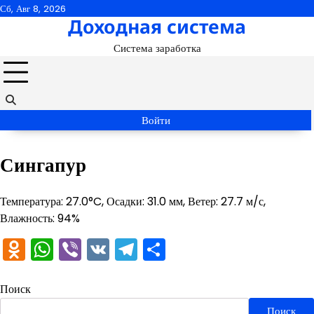
Перейти
Сб, Авг 8, 2026
Доходная система
к
содержимому
Система заработка
Войти
Сингапур
Температура: 27.0°C, Осадки: 31.0 мм, Ветер: 27.7 м/с,
Влажность: 94%
Odnoklassniki
WhatsApp
Viber
VK
Telegram
Отправить
Поиск
Поиск