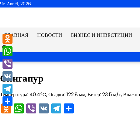
Перейти
Чт, Авг 6, 2026
к
содержимому
ГЛАВНАЯ
НОВОСТИ
БИЗНЕС И ИНВЕСТИЦИИ
Odnoklassniki
WhatsApp
Viber
Сингапур
VK
Температура: 40.4°C, Осадки: 122.8 мм, Ветер: 23.5 м/с, Влажн
Telegram
Odnoklassniki
WhatsApp
Viber
VK
Telegram
Отправить
Отправить