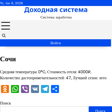
Перейти
Чт, Авг 6, 2026
Доходная система
к
содержимому
Система заработка
Войти
Сочи
Средняя температура: 0°C, Стоимость отеля: 4000₽,
Количество достопримечательностей: 47, Лучший сезон: лето
Odnoklassniki
WhatsApp
Viber
VK
Telegram
Отправить
Поиск
Поиск