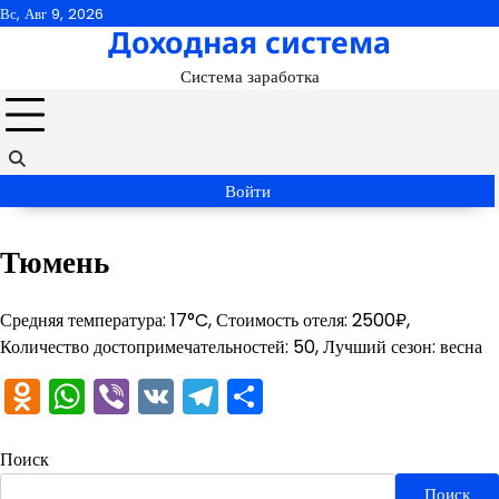
Перейти
Вс, Авг 9, 2026
Доходная система
к
содержимому
Система заработка
Войти
Тюмень
Средняя температура: 17°C, Стоимость отеля: 2500₽,
Количество достопримечательностей: 50, Лучший сезон: весна
Odnoklassniki
WhatsApp
Viber
VK
Telegram
Отправить
Поиск
Поиск