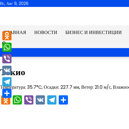
Перейти
Вс, Авг 9, 2026
к
содержимому
ГЛАВНАЯ
НОВОСТИ
БИЗНЕС И ИНВЕСТИЦИИ
Odnoklassniki
WhatsApp
Viber
Токио
VK
Температура: 35.7°C, Осадки: 227.7 мм, Ветер: 21.0 м/с, Влажно
Telegram
Odnoklassniki
WhatsApp
Viber
VK
Telegram
Отправить
Отправить