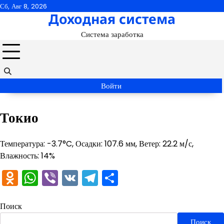
Перейти
Сб, Авг 8, 2026
Доходная система
к
содержимому
Система заработка
Войти
Токио
Температура: -3.7°C, Осадки: 107.6 мм, Ветер: 22.2 м/с,
Влажность: 14%
Odnoklassniki
WhatsApp
Viber
VK
Telegram
Отправить
Поиск
Поиск