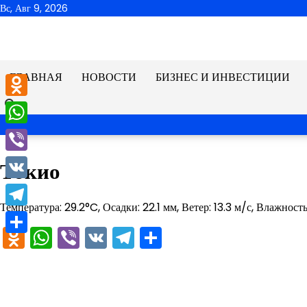
Перейти
Вс, Авг 9, 2026
к
содержимому
ГЛАВНАЯ
НОВОСТИ
БИЗНЕС И ИНВЕСТИЦИИ
Odnoklassniki
WhatsApp
Viber
Токио
VK
Температура: 29.2°C, Осадки: 22.1 мм, Ветер: 13.3 м/с, Влажност
Telegram
Odnoklassniki
WhatsApp
Viber
VK
Telegram
Отправить
Отправить