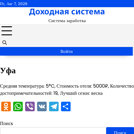
Перейти
Пт, Авг 7, 2026
Доходная система
к
содержимому
Система заработка
Войти
Уфа
Средняя температура: 5°C, Стоимость отеля: 5000₽, Количество
достопримечательностей: 19, Лучший сезон: весна
Odnoklassniki
WhatsApp
Viber
VK
Telegram
Отправить
Поиск
Поиск