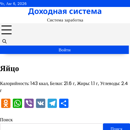
Перейти
Чт, Авг 6, 2026
Доходная система
к
содержимому
Система заработка
Войти
Яйцо
Калорийность: 143 ккал, Белки: 21.6 г, Жиры: 1.1 г, Углеводы: 2.4
г
Odnoklassniki
WhatsApp
Viber
VK
Telegram
Отправить
Поиск
Поиск