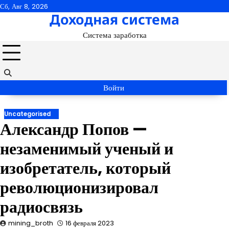
Перейти
Сб, Авг 8, 2026
Доходная система
к
содержимому
Система заработка
Войти
Uncategorised
Александр Попов —
незаменимый ученый и
изобретатель, который
революционизировал
радиосвязь
mining_broth
16 февраля 2023