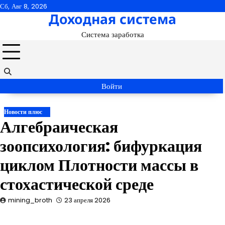
Перейти
Сб, Авг 8, 2026
Доходная система
к
содержимому
Система заработка
Войти
Новости плюс
Алгебраическая
зоопсихология: бифуркация
циклом Плотности массы в
стохастической среде
mining_broth
23 апреля 2026