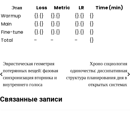
Этап
Loss
Metric
LR
Time (min)
Warmup
{}.{}
{}.{}
{}.{}
{}
Main
{}.{}
{}.{}
{}.{}
{}
Fine-tune
{}.{}
{}.{}
{}.{}
{}
Total
–
–
–
{}
Эвристическая геометрия
Хроно социология
Навигация
потерянных вещей: фазовая
одиночества: диссипативная
по
синхронизация вторника и
структура планирования дня в
внутреннего голоса
открытых системах
записям
Связанные записи