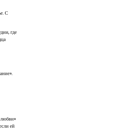
е. С
дии, где
дца
ание».
я любви»
если ей