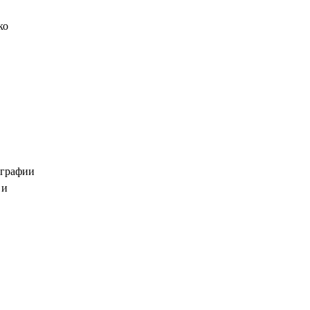
ко
ографии
 и