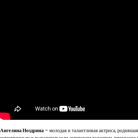
Ангелина Ноздрина
– молодая и талантливая актриса, родивша
естественным и выразительным актерским талантом, прекрасно 