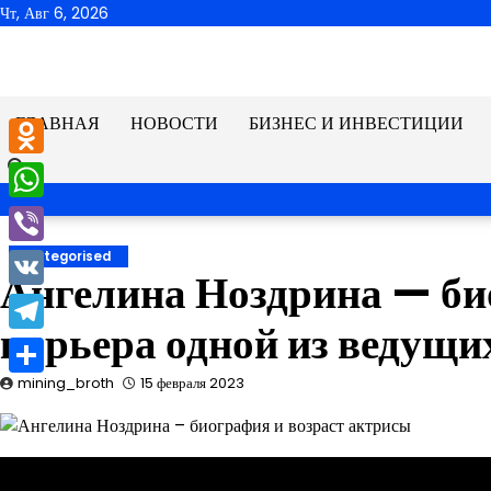
Перейти
Чт, Авг 6, 2026
к
содержимому
ГЛАВНАЯ
НОВОСТИ
БИЗНЕС И ИНВЕСТИЦИИ
Odnoklassniki
WhatsApp
Viber
Uncategorised
Ангелина Ноздрина — био
VK
карьера одной из ведущи
Telegram
mining_broth
15 февраля 2023
Отправить