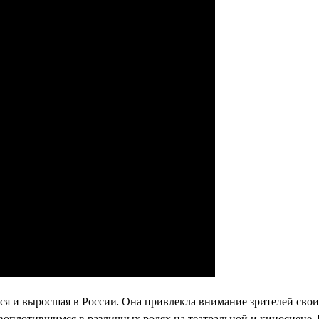
яся и выросшая в России. Она привлекла внимание зрителей сво
воплотившимся в различных ролях на театральной и киносцене.