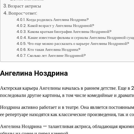
Возраст актрисы
Вопрос-ответ:
Когда родилась Ангелина Ноздрина?
Какой возраст у Ангелины Ноздриной?
Какова краткая биография Ангелины Ноздриной?
Какие известные фильмы и сериалы Ангелины Ноздриной су
Что еще можно рассказать о карьере Ангелины Ноздриной?
Кто такая Ангелина Ноздрина?
Сколько лет Ангелине Ноздриной?
Ангелина Ноздрина
Актерская карьера Ангелины началась в раннем детстве. Еще в 2
последовали другие картины, в том числе комедийные и драмати
Ноздрина активно работает и в театре. Она является постоянны
ее репертуаре находятся как классические произведения, так и 
Ангелина Ноздрина — талантливая актриса, обладающая яркими
образы на сцене и перед камерой.