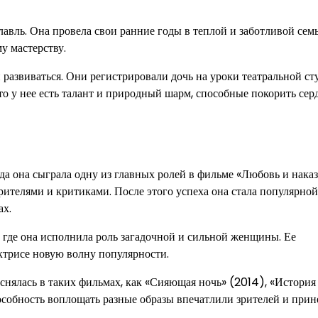
авль. Она провела свои ранние годы в теплой и заботливой семь
му мастерству.
азвиваться. Они регистрировали дочь на уроки театральной сту
 что у нее есть талант и природный шарм, способные покорить сер
да она сыграла одну из главных ролей в фильме «Любовь и наказ
рителями и критиками. После этого успеха она стала популярной
ах.
 где она исполнила роль загадочной и сильной женщины. Ее
ктрисе новую волну популярности.
снялась в таких фильмах, как «Сияющая ночь» (2014), «Истори
пособность воплощать разные образы впечатлили зрителей и прин