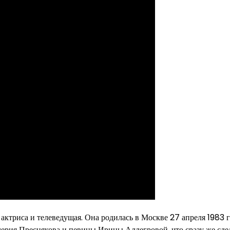
актриса и телеведущая. Она родилась в Москве 27 апреля 1983 г
лерия Преснякова и певицы Ирины Аллегровой, что сразу же сде