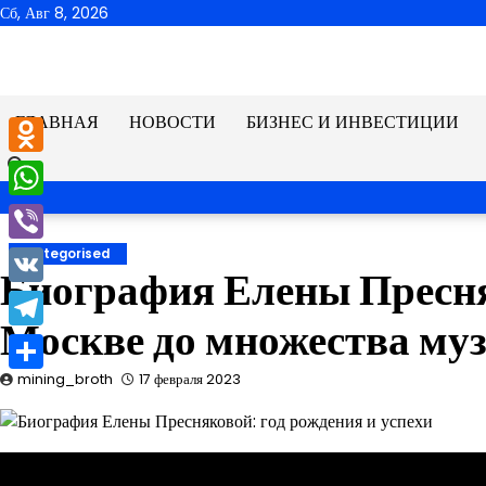
Перейти
Сб, Авг 8, 2026
к
содержимому
ГЛАВНАЯ
НОВОСТИ
БИЗНЕС И ИНВЕСТИЦИИ
Odnoklassniki
WhatsApp
Viber
Uncategorised
Биография Елены Пресня
VK
Москве до множества му
Telegram
mining_broth
17 февраля 2023
Отправить