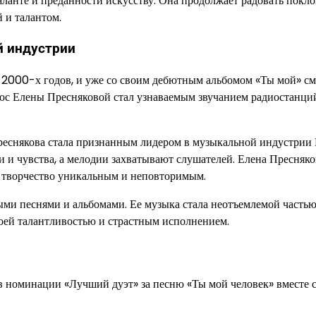
аланте и преданности искусству. Она продолжает радовать покл
 и талантом.
й индустрии
 2000-х годов, и уже со своим дебютным альбомом «Ты мой» см
голос Елены Пресняковой стал узнаваемым звучанием радиостанци
Преснякова стала признанным лидером в музыкальной индустрии 
и и чувства, а мелодии захватывают слушателей. Елена Пресняко
ее творчество уникальным и неповторимым.
ыми песнями и альбомами. Ее музыка стала неотъемлемой часть
воей талантливостью и страстным исполнением.
в номинации «Лучший дуэт» за песню «Ты мой человек» вместе 