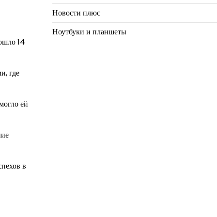
Новости плюс
Ноутбуки и планшеты
ошло 14
и, где
могло ей
ние
спехов в