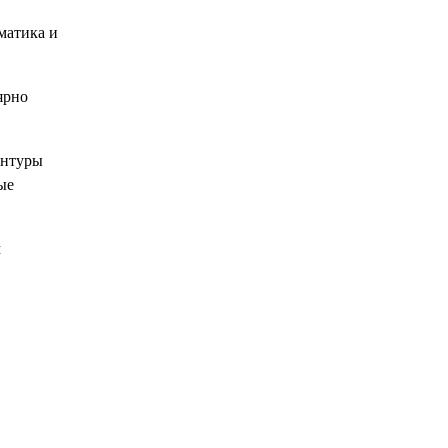
матика и
ярно
антуры
ые
м