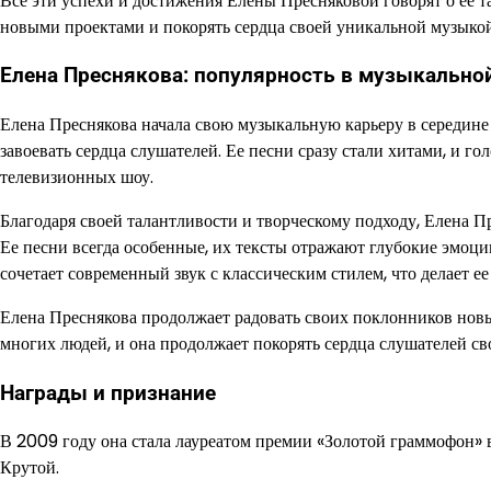
Все эти успехи и достижения Елены Пресняковой говорят о ее т
новыми проектами и покорять сердца своей уникальной музыкой
Елена Преснякова: популярность в музыкально
Елена Преснякова начала свою музыкальную карьеру в середине
завоевать сердца слушателей. Ее песни сразу стали хитами, и 
телевизионных шоу.
Благодаря своей талантливости и творческому подходу, Елена 
Ее песни всегда особенные, их тексты отражают глубокие эмоци
сочетает современный звук с классическим стилем, что делает 
Елена Преснякова продолжает радовать своих поклонников нов
многих людей, и она продолжает покорять сердца слушателей с
Награды и признание
В 2009 году она стала лауреатом премии «Золотой граммофон» 
Крутой.