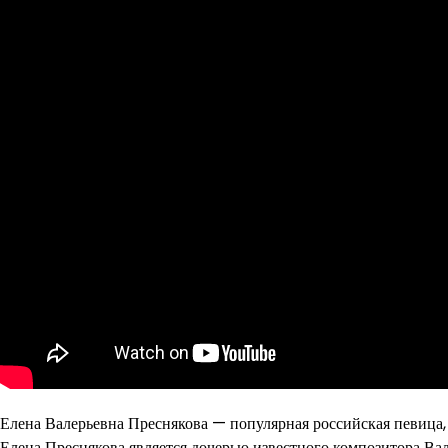
Елена Валерьевна Преснякова — популярная российская певица, 
Елена Преснякова является дочерью известного композитора Ва