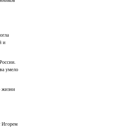
онников
огла
й и
России.
ва умело
ю жизни
с Игорем