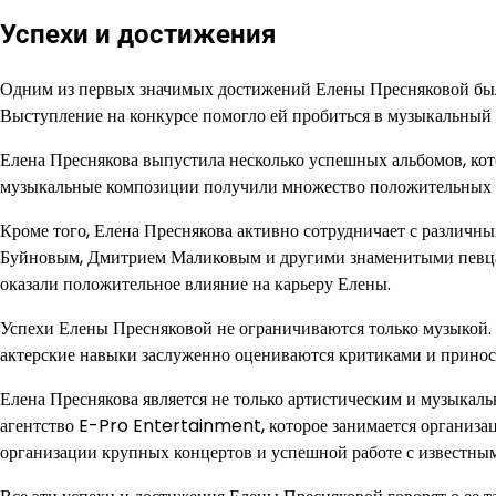
Успехи и достижения
Одним из первых значимых достижений Елены Пресняковой был
Выступление на конкурсе помогло ей пробиться в музыкальный
Елена Преснякова выпустила несколько успешных альбомов, кото
музыкальные композиции получили множество положительных о
Кроме того, Елена Преснякова активно сотрудничает с различн
Буйновым, Дмитрием Маликовым и другими знаменитыми певца
оказали положительное влияние на карьеру Елены.
Успехи Елены Пресняковой не ограничиваются только музыкой. 
актерские навыки заслуженно оцениваются критиками и принося
Елена Преснякова является не только артистическим и музыкаль
агентство E-Pro Entertainment, которое занимается организац
организации крупных концертов и успешной работе с известным