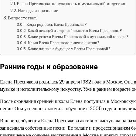
Елена Преснякова: популярность в музыкальной индустрии
Награды и признание
Вопрос-ответ:
Когда родилась Елена Преснякова?
Какой певицей и актрисой является Елена Преснякова?
Какие успехи Елены Пресняковой в музыкальной карьере?
Какая Елена Преснякова в личной жизни?
Какие планы на будущее у Елены Пресняковой?
Ранние годы и образование
Елена Преснякова родилась 29 апреля 1982 года в Москве. Она в
музыке и исполнительскому искусству. Уже в раннем возрасте он
После окончания средней школы Елена поступила в Московскую 
пение. Она успешно закончила обучение в 2005 году и получила
В период обучения Елена Преснякова активно выступала на раз
записывала собственные песни. Ее талант и профессионализм б
приглашена на сольные выступления в Москве и других городах