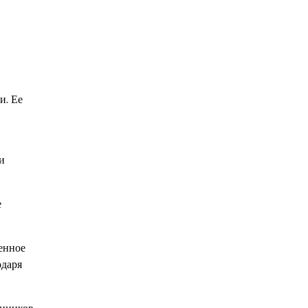
и. Ее
и
е
енное
одаря