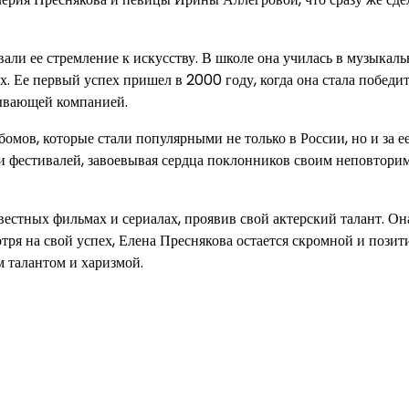
ивали ее стремление к искусству. В школе она училась в музыкал
х. Ее первый успех пришел в 2000 году, когда она стала победи
сывающей компанией.
омов, которые стали популярными не только в России, но и за е
и фестивалей, завоевывая сердца поклонников своим неповтор
вестных фильмах и сериалах, проявив свой актерский талант. Он
отря на свой успех, Елена Преснякова остается скромной и пози
м талантом и харизмой.