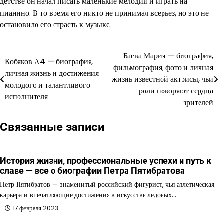
детстве он начал писать маленькие мелодии и играть на
пианино. В то время его никто не принимал всерьез, но это не
остановило его страсть к музыке.
Баева Мария — биография,
Навигация
Кобяков А4 — биография,
фильмография, фото и личная
личная жизнь и достижения
по
жизнь известной актрисы, чьи
молодого и талантливого
роли покоряют сердца
записям
исполнителя
зрителей
Связанные записи
История жизни, профессиональные успехи и путь к
славе — все о биографии Петра Пятибратова
Петр Пятибратов — знаменитый российский фигурист, чья атлетическая
карьера и впечатляющие достижения в искусстве ледовых…
17 февраля 2023