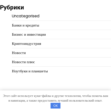
Рубрики
Uncategorised
Банки и кредиты
Бизнес и инвестиции
Криптоиндустрия
Новости
Новости плюс
Ноутбуки и планшеты
Этот сайт использует куки-файлы и другие технологии, чтобы помочь вам
Copyright © 2026
Доходная система
Тема Open News от
в навигации, а также предоставить лучший пользовательский опыт.
Artify Themes
.
OK