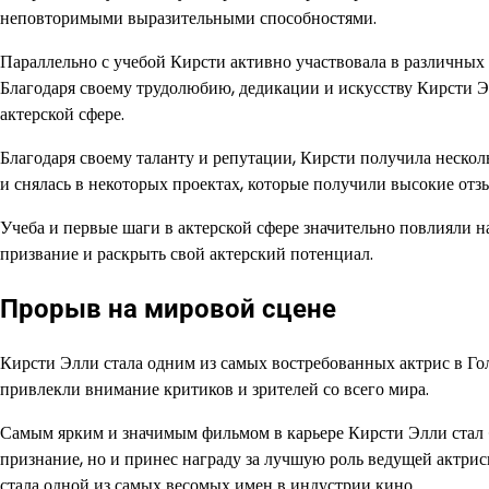
неповторимыми выразительными способностями.
Параллельно с учебой Кирсти активно участвовала в различных 
Благодаря своему трудолюбию, дедикации и искусству Кирсти Э
актерской сфере.
Благодаря своему таланту и репутации, Кирсти получила нескол
и снялась в некоторых проектах, которые получили высокие отз
Учеба и первые шаги в актерской сфере значительно повлияли н
призвание и раскрыть свой актерский потенциал.
Прорыв на мировой сцене
Кирсти Элли стала одним из самых востребованных актрис в Гол
привлекли внимание критиков и зрителей со всего мира.
Самым ярким и значимым фильмом в карьере Кирсти Элли стал 
признание, но и принес награду за лучшую роль ведущей актри
стала одной из самых весомых имен в индустрии кино.