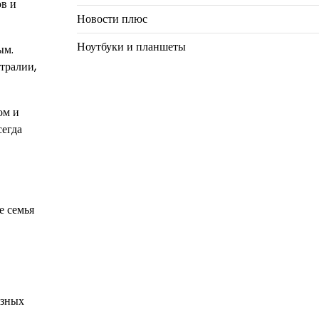
ов и
Новости плюс
Ноутбуки и планшеты
ым.
тралии,
ом и
сегда
е семья
азных