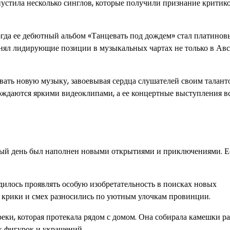
устила несколько синглов, которые получили признание критик
гда ее дебютный альбом «Танцевать под дождем» стал платинов
нял лидирующие позиции в музыкальных чартах не только в Авс
вать новую музыку, завоевывая сердца слушателей своим талант
вождаются яркими видеоклипами, а ее концертные выступления в
дый день был наполнен новыми открытиями и приключениями. Е
дилось проявлять особую изобретательность в поисках новых
их крики и смех разносились по уютным улочкам провинции.
реки, которая протекала рядом с домом. Она собирала камешки р
ых фигурок и украшений.