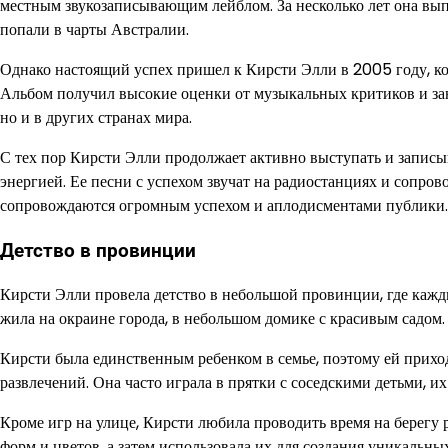
местным звукозаписывающим лейблом. За несколько лет она вып
попали в чарты Австралии.
Однако настоящий успех пришел к Кирсти Элли в 2005 году, ко
Альбом получил высокие оценки от музыкальных критиков и за
но и в других странах мира.
С тех пор Кирсти Элли продолжает активно выступать и записы
энергией. Ее песни с успехом звучат на радиостанциях и сопро
сопровождаются огромным успехом и аплодисментами публики.
Детство в провинции
Кирсти Элли провела детство в небольшой провинции, где каж
жила на окраине города, в небольшом домике с красивым садом.
Кирсти была единственным ребенком в семье, поэтому ей прихо
развлечений. Она часто играла в прятки с соседскими детьми, 
Кроме игр на улице, Кирсти любила проводить время на берегу 
форм и цветов, а затем использовала их для создания уникальн