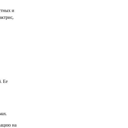
стных и
актрис,
. Ее
мах.
нацию на