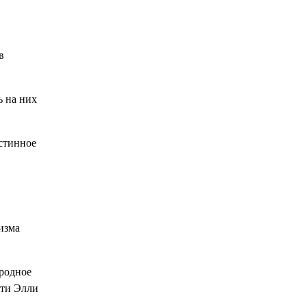
в
ь на них
истинное
изма
ародное
сти Элли