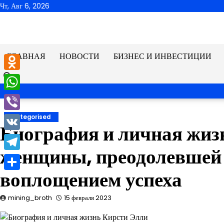
Перейти
Чт, Авг 6, 2026
к
содержимому
ГЛАВНАЯ
НОВОСТИ
БИЗНЕС И ИНВЕСТИЦИИ
Odnoklassniki
WhatsApp
Viber
Uncategorised
Биография и личная жиз
VK
женщины, преодолевшей в
Telegram
воплощением успеха
Отправить
mining_broth
15 февраля 2023