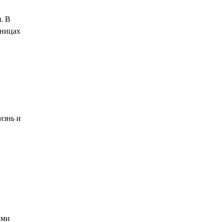
. В
аницах
изнь и
ими