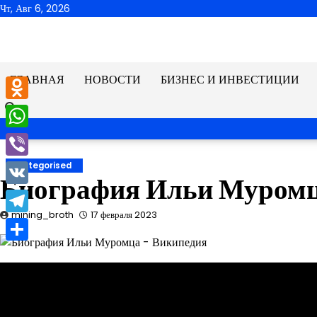
Перейти
Чт, Авг 6, 2026
к
содержимому
ГЛАВНАЯ
НОВОСТИ
БИЗНЕС И ИНВЕСТИЦИИ
Odnoklassniki
WhatsApp
Viber
Uncategorised
Биография Ильи Муромц
VK
mining_broth
17 февраля 2023
Telegram
Отправить