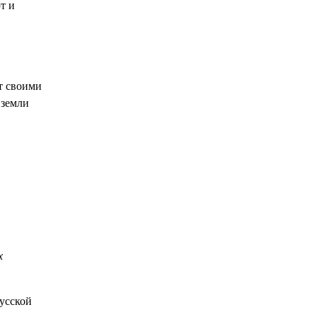
т и
т своими
 земли
х
усской