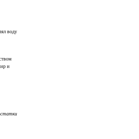
лял воду
ством
мир и
достатки