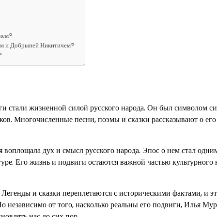
нием?
ем и Добрыней Никитичем?
?
ги стали жизненной силой русского народа. Он был символом с
еков. Многочисленные песни, поэмы и сказки рассказывают о его
 воплощала дух и смысл русского народа. Эпос о нем стал одни
уре. Его жизнь и подвиги остаются важной частью культурного 
 Легенды и сказки переплетаются с историческими фактами, и э
Но независимо от того, насколько реальны его подвиги, Илья Му
новлять нас до сих пор.