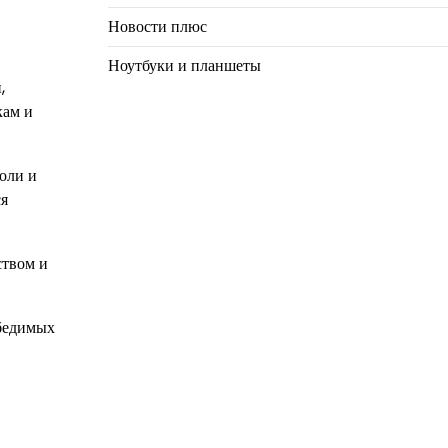
Новости плюс
Ноутбуки и планшеты
,
кам и
оли и
ся
ством и
обедимых