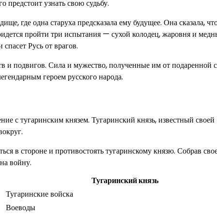
го предстоит узнать свою судьбу.
ище, где одна старуха предсказала ему будущее. Она сказала, чт
придется пройти три испытания — сухой колодец, жаровня и медн
 спасет Русь от врагов.
тв и подвигов. Сила и мужество, полученные им от подаренной 
легендарным героем русского народа.
ие с тугаринским князем. Тугаринский князь, известный своей
вокруг.
ься в стороне и противостоять тугаринскому князю. Собрав сво
на войну.
Тугаринский князь
Тугаринские войска
Воеводы