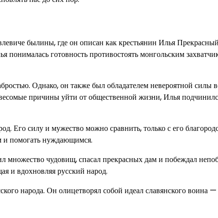
левиче былины, где он описан как крестьянин Илья Прекрасный
ья понималась готовность противостоять монгольским захватчи
бростью. Однако, он также был обладателем невероятной силы в
я весомые причины уйти от общественной жизни, Илья подчинил
д. Его силу и мужество можно сравнить, только с его благород
ам и помогать нуждающимся.
ил множество чудовищ, спасал прекрасных дам и побеждал неп
щая и вдохновляя русский народ.
кого народа. Он олицетворял собой идеал славянского воина —