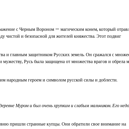
ражение с Черным Вороном — магическим конем, который отрав
воду чистой и безопасной для жителей княжества. Этот подвиг
тва и главным защитником Русских земель. Он сражался с множе
е и мужеству, Русь была защищена от множества врагов и обрела 
им народным героем и символом русской силы и доблести.
 деревне Муром и был очень хрупким и слабым мальчиком. Его не
еревню пришли странные купцы. Они обратили свое внимание на