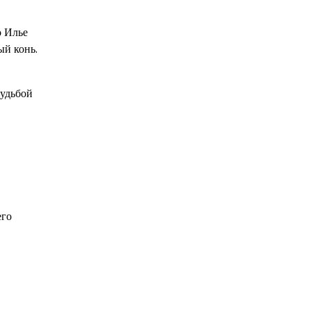
о Илье
ый конь.
судьбой
его