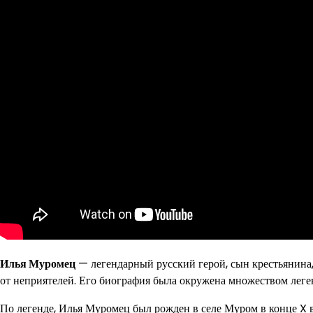
Илья Муромец
— легендарный русский герой, сын крестьянина,
от неприятелей. Его биография была окружена множеством леген
По легенде, Илья Муромец был рожден в селе Муром в конце X ве