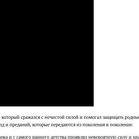
 который сражался с нечистой силой и помогал защищать родны
д и преданий, которые передаются из поколения в поколение.
ка и с самого раннего детства проявлял невероятную силу и хра