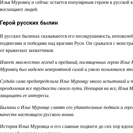
Илья Муромец и сейчас остается популярным героем в русской ку
восхищают людей.
Герой русских былин
В русских былинах сказываются его несокрушимость, непоколе
подвигами и победами над врагами Руси. Он сражался с монстр
от вражеских захватчиков.
Имеет множество легенд и преданий, посвященных герою Илье М
Муромец был наделен невероятной силой и умело пользовался эт
Судьба сама предопределила Илье Муромцу много испытаний и п
преодолевая все трудности своего пути. Невзирая на все, Илья 
защищать ее интересы.
Былины о Илье Муромце славят его удивительные подвиги и геро
качеств настоящего русского воина.
История Ильи Муромца и его славные подвиги до сих пор вдохн