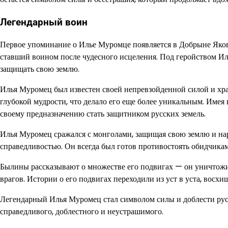
Легендарный воин
Первое упоминание о Илье Муромце появляется в Добрыне Яков
ставший воином после чудесного исцеления. Под геройством Ил
защищать свою землю.
Илья Муромец был известен своей непревзойденной силой и хра
глубокой мудрости, что делало его еще более уникальным. Име
своему предназначению стать защитником русских земель.
Илья Муромец сражался с монголами, защищая свою землю и наро
справедливостью. Он всегда был готов противостоять обидчик
Былины рассказывают о множестве его подвигах — он уничтож
врагов. Истории о его подвигах переходили из уст в уста, восхи
Легендарный Илья Муромец стал символом силы и доблести русс
справедливого, доблестного и неустрашимого.