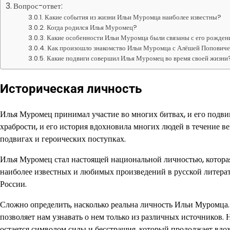
Вопрос-ответ:
Какие события из жизни Ильи Муромца наиболее известны?
Когда родился Илья Муромец?
Какие особенности Ильи Муромца были связаны с его рожде
Как произошло знакомство Ильи Муромца с Алёшей Попович
Какие подвиги совершил Илья Муромец во время своей жизни
Историческая личность
Илья Муромец принимал участие во многих битвах, и его подви
храбрости, и его история вдохновила многих людей в течение в
подвигах и героических поступках.
Илья Муромец стал настоящей национальной личностью, которая
наиболее известных и любимых произведений в русской литерат
России.
Сложно определить, насколько реальна личность Ильи Муромца.
позволяет нам узнавать о нем только из различных источников. 
остается символом силы и бесстрашия, который продолжает вдох