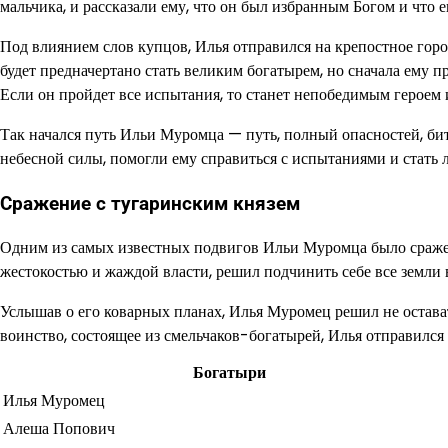
мальчика, и рассказали ему, что он был избранным Богом и что е
Под влиянием слов купцов, Илья отправился на крепостное город
будет предначертано стать великим богатырем, но сначала ему 
Если он пройдет все испытания, то станет непобедимым героем и
Так начался путь Ильи Муромца — путь, полный опасностей, би
небесной силы, помогли ему справиться с испытаниями и стать 
Сражение с тугаринским князем
Одним из самых известных подвигов Ильи Муромца было сражен
жестокостью и жаждой власти, решил подчинить себе все земли 
Услышав о его коварных планах, Илья Муромец решил не остават
воинство, состоящее из смельчаков-богатырей, Илья отправился 
Богатыри
Илья Муромец
Алеша Попович