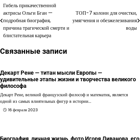
Гибель прикачественной
Навигация
актрисы Ольги Бган —
ТОП-7 колонн для очистки,
по
подробная биография,
умягчения и обезжелезивания
причина трагической смерти и
воды
записям
блистательная карьера
Связанные записи
Декарт Рене — титан мысли Европы —
удивительные этапы жизни и творчества великого
философа
Декарт Рене, великий французский философ и математик, является
одной из самых влиятельных фигур в истории…
16 февраля 2023
Биография, личная жизнь, фото Игоря Ливанова, его