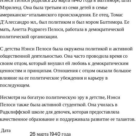
Нэнси Пелоси родилась 26 марта 1940 года в Балтиморе, штат
Мэриленд. Она была третьим из семи детей в семье
американско-итальянского происхождения. Ее отец, Томас
Д’Алессандро мл., был политиком и был мэром Балтимора. Ее
мать, Анетта Родригез Пелоси, работала в демократической
политической организации.
С детства Нэнси Пелоси была окружена политикой и активной
общественной деятельностью. Она часто проводила время со
своим отцом, который внушил ей любовь к демократическим
ценностям и принципам. Отношения с отцом оказали большое
влияние на ее политические убеждения и карьеру в
последующем.
Несмотря на богатую политическую эру в детстве, Нэнси
Пелоси также была активной студенткой. Она училась в
Радклиффской школе для девочек, которая предоставляла
качественное образование и поддерживала развитие ее талантов.
Дата
26 марта 1940 года