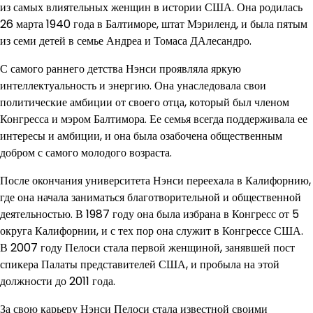
из самых влиятельных женщин в истории США. Она родилась
26 марта 1940 года в Балтиморе, штат Мэриленд, и была пятым
из семи детей в семье Андреа и Томаса ДАлесандро.
С самого раннего детства Нэнси проявляла яркую
интеллектуальность и энергию. Она унаследовала свои
политические амбиции от своего отца, который был членом
Конгресса и мэром Балтимора. Ее семья всегда поддерживала ее
интересы и амбиции, и она была озабочена общественным
добром с самого молодого возраста.
После окончания университета Нэнси переехала в Калифорнию,
где она начала заниматься благотворительной и общественной
деятельностью. В 1987 году она была избрана в Конгресс от 5
округа Калифорнии, и с тех пор она служит в Конгрессе США.
В 2007 году Пелоси стала первой женщиной, занявшей пост
спикера Палаты представителей США, и пробыла на этой
должности до 2011 года.
За свою карьеру Нэнси Пелоси стала известной своими