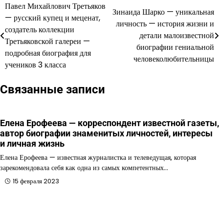
Павел Михайлович Третьяков
Навигация
Зинаида Шарко — уникальная
— русский купец и меценат,
личность — история жизни и
по
создатель коллекции
детали малоизвестной
Третьяковской галереи —
записям
биографии гениальной
подробная биография для
человеколюбительницы
учеников 3 класса
Связанные записи
Елена Ерофеева — корреспондент известной газеты,
автор биографии знаменитых личностей, интересы
и личная жизнь
Елена Ерофеева — известная журналистка и телеведущая, которая
зарекомендовала себя как одна из самых компетентных…
15 февраля 2023