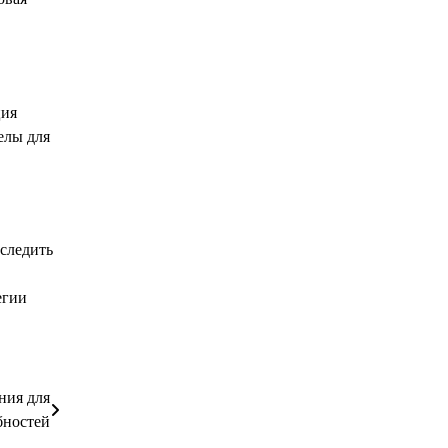
ция
елы для
следить
егии
ния для
бностей