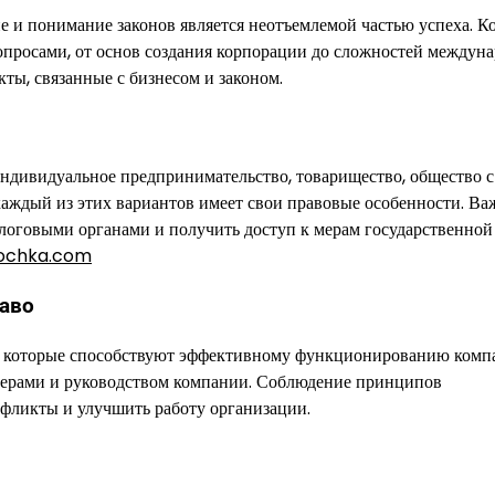
е и понимание законов является неотъемлемой частью успеха. 
опросами, от основ создания корпорации до сложностей междун
ты, связанные с бизнесом и законом.
ндивидуальное предпринимательство, товарищество, общество с
аждый из этих вариантов имеет свои правовые особенности. Ва
логовыми органами и получить доступ к мерам государственной
tochka.com
раво
р, которые способствуют эффективному функционированию комп
ерами и руководством компании. Соблюдение принципов
нфликты и улучшить работу организации.