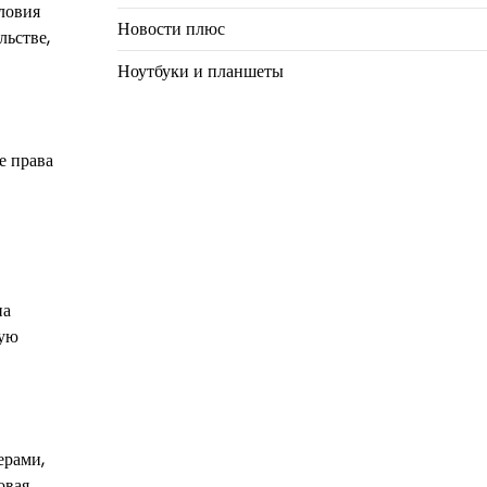
ловия
Новости плюс
льстве,
Ноутбуки и планшеты
е права
на
вую
ерами,
овая