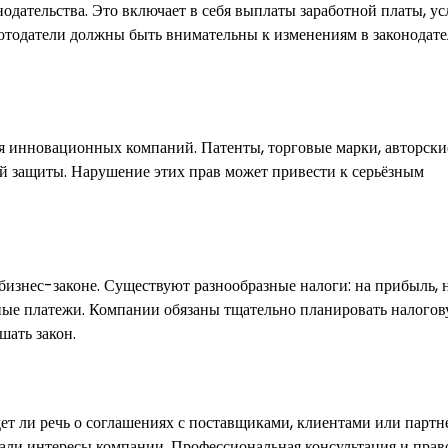
одательства. Это включает в себя выплаты заработной платы, ус
аботодатели должны быть внимательны к изменениям в законодате
я инновационных компаний. Патенты, торговые марки, авторски
ой защиты. Нарушение этих прав может привести к серьёзным
бизнес-законе. Существуют разнообразные налоги: на прибыль, 
ьные платежи. Компании обязаны тщательно планировать налого
шать закон.
ет ли речь о соглашениях с поставщиками, клиентами или партн
ли интересы компании. Профессиональная консультация и прав