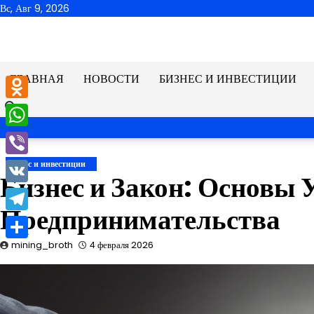
Перейти
Вс, Авг 9, 2026
к
содержимому
ГЛАВНАЯ
НОВОСТИ
БИЗНЕС И ИНВЕСТИЦИИ
Odnoklassniki
WhatsApp
Viber
Бизнес и инвестиции
Бизнес и Закон: Основы 
VK
Предпринимательства
Telegram
mining_broth
4 февраля 2026
Отправить