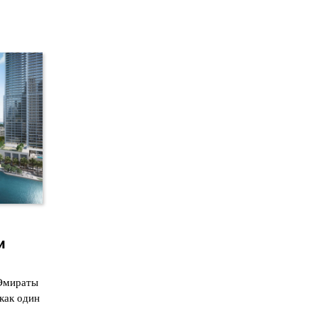
и
Эмираты
как один