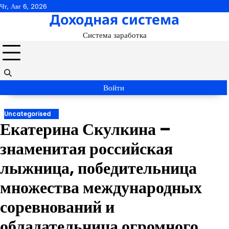
Перейти
Чт, Авг 6, 2026
Доходная система
к
содержимому
Система заработка
Войти
Uncategorised
Екатерина Скулкина –
знаменитая российская
лыжница, победительница
множества международных
соревнований и
обладательница огромного