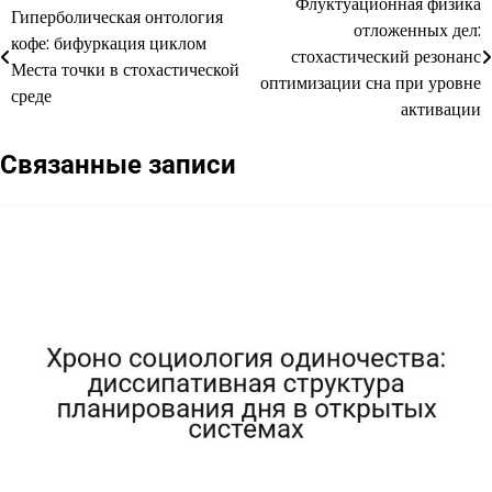
Флуктуационная физика
Навигация
Гиперболическая онтология
отложенных дел:
кофе: бифуркация циклом
по
стохастический резонанс
Места точки в стохастической
оптимизации сна при уровне
записям
среде
активации
Связанные записи