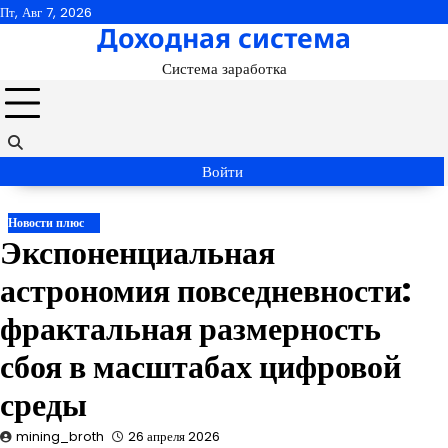
Перейти
Пт, Авг 7, 2026
Доходная система
к
содержимому
Система заработка
Войти
Новости плюс
Экспоненциальная
астрономия повседневности:
фрактальная размерность
сбоя в масштабах цифровой
среды
mining_broth
26 апреля 2026