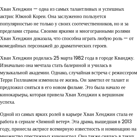
Хван Хенджин — одна из самых талантливых и успешных
актрис Южной Кореи. Она заслуженно пользуется
популярностью не только у своих соотечественников, но и за
пределами страны. Своими яркими и многогранными ролями
Хван Хенджин доказала, что способна играть любую роль — от
комедийных персонажей до драматических героев.
Хван Хенджин родилась 25 марта 1982 года в городе Кванджу.
Изначально она мечтала стать балериной и училась в
музыкальной академии. Однако, случайная встреча с режиссером
Терри Гиллиамом изменила ее жизнь. Он заметил ее талант и
предложил сняться в его новом фильме. Это была начало ее
кинокарьеры, которая привела Хван Хенджин к вершинам
успеха.
Одной из самых ярких ролей в карьере Хван Хенджин стала ее
работа в сериале «Зимний ветер». Эта драма, вышедшая в 2013
году, принесла актрисе всемирную известность и номинацию на
множество престижных кинонаград. Она также снялась в таких