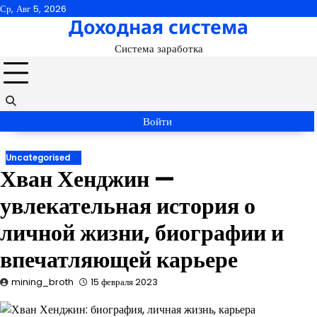
Перейти
Ср, Авг 5, 2026
Доходная система
к
содержимому
Система заработка
Войти
Uncategorised
Хван Хенджин —
увлекательная история о
личной жизни, биографии и
впечатляющей карьере
mining_broth
15 февраля 2023