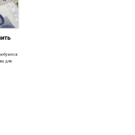
чить
ребуются
ва для