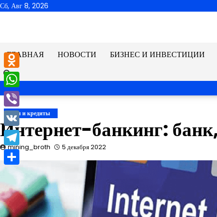
Перейти
Сб, Авг 8, 2026
к
содержимому
ГЛАВНАЯ
НОВОСТИ
БИЗНЕС И ИНВЕСТИЦИИ
Odnoklassniki
WhatsApp
Viber
Банки и кредиты
Интернет-банкинг: банк,
VK
mining_broth
5 декабря 2022
Telegram
Отправить